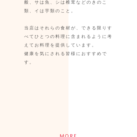
けたこと、そしてその博多人形を購入
けたこと、そしてその博多人形を購入
メニューだけではなく、プレイゾーン
メニューだけではなく、プレイゾーン
般、サは魚、シは椎茸などのきのこ
したこと、さらには何かの占いで卑弥
したこと、さらには何かの占いで卑弥
もご用意しているため飽きることなく
もご用意しているため飽きることなく
類、イは芋類のこと。
呼の生まれ変わりという分類分けを受
呼の生まれ変わりという分類分けを受
楽しめます。
楽しめます。
けたことなど、今までに卑弥呼にかか
けたことなど、今までに卑弥呼にかか
大人だけで会話を楽しみたいというお
大人だけで会話を楽しみたいというお
当店はそれらの食材が、できる限りす
わる機会が何度かあったのです。
わる機会が何度かあったのです。
子様連れのお客様にもおすすめです。
子様連れのお客様にもおすすめです。
べてひとつの料理に含まれるように考
えてお料理を提供しています。
そこで、誰でも覚えやすい名前である
そこで、誰でも覚えやすい名前である
健康を気にされる皆様におすすめで
ことと奈良に位置しているというのを
ことと奈良に位置しているというのを
す。
プラスして『Café卑弥呼（カフェヒ
プラスして『Café卑弥呼（カフェヒ
ミコ）』と名付けました。
ミコ）』と名付けました。
店内には卑弥呼の博多人形も飾ってい
店内には卑弥呼の博多人形も飾ってい
ますので、ぜひご覧になってくださ
ますので、ぜひご覧になってくださ
い。
い。
MORE