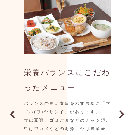
奈良にあるから『Café卑弥呼（カフ
奈良にあるから『Café卑弥呼（カフ
栄養バランスにこだわ
ェヒミコ）』という名前を付けたとイ
ェヒミコ）』という名前を付けたとイ
お子様も楽しめる空間
お子様も楽しめる空間
ったメニュー
メージされる方も多いかと思います
メージされる方も多いかと思います
をご用意
をご用意
が、実際にはそうではありません。
が、実際にはそうではありません。
バランスの良い食事を示す言葉に「マ
私の人生に、卑弥呼は何度も登場しま
私の人生に、卑弥呼は何度も登場しま
当店はお子様用メニューもご用意して
当店はお子様用メニューもご用意して
ゴハ(ワ)ヤサシイ」があります。
した。
した。
おり、お子様も楽しんでいただけるカ
おり、お子様も楽しんでいただけるカ
マは豆類、ゴはごまなどのナッツ類、
昔卑弥呼の博多人形にすごく感銘を受
昔卑弥呼の博多人形にすごく感銘を受
フェです。
フェです。
ワはワカメなどの海藻、ヤは野菜全